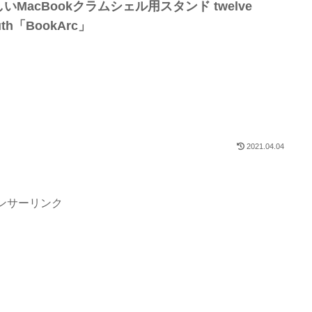
いMacBookクラムシェル用スタンド twelve
uth「BookArc」
2021.04.04
ンサーリンク