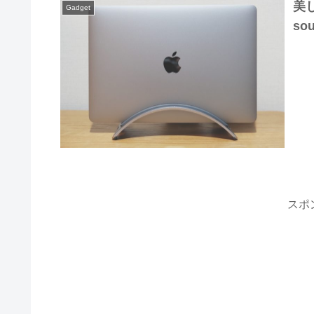
美し
Gadget
so
スポ