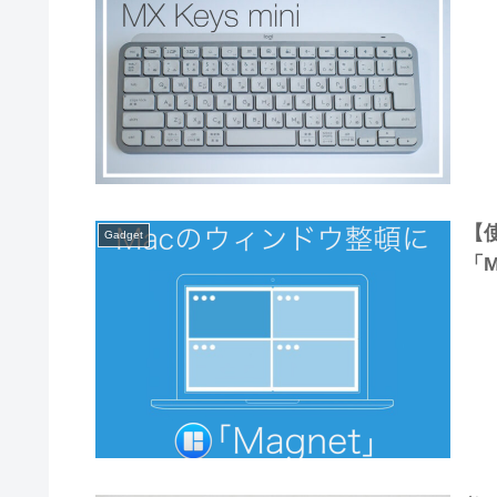
【
Gadget
「M