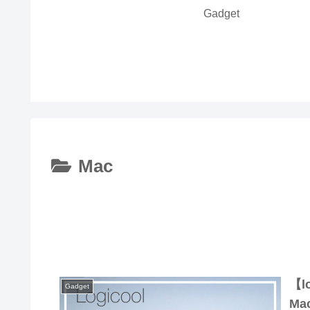
Gadget
Mac
【lo
Gadget
M