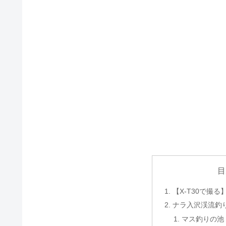
目
【X-T30で撮
ナラ入沢渓流釣
マス釣りの池