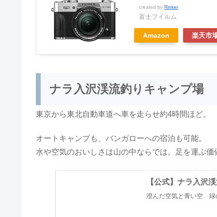
created by
Rinker
富士フイルム
Amazon
楽天市
ナラ入沢渓流釣りキャンプ場
東京から東北自動車道へ車を走らせ約4時間ほど。
オートキャンプも、バンガローへの宿泊も可能。
水や空気のおいしさは山の中ならでは。足を運ぶ価
【公式】ナラ入沢渓
澄んだ空気と青い空 緑