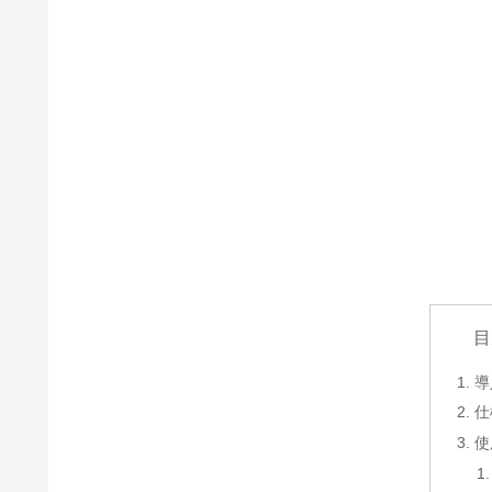
目
導
仕
使