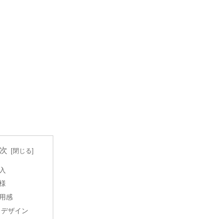
次
入
様
用感
デザイン